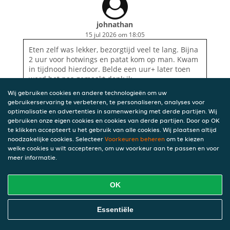
johnathan
15 jul 2026 om 18:05
Eten zelf was lekker, bezorgtijd veel te lang. Bijna
2 uur voor hotwings en patat kom op man. Kwam
in tijdnood hierdoor. Belde een uur+ later toen
werd het pas gemaakt denk ik.
Wij gebruiken cookies en andere technologieën om uw
gebruikerservaring te verbeteren, te personaliseren, analyses voor
optimalisatie en advertenties in samenwerking met derde partijen. Wij
gebruiken onze eigen cookies en cookies van derde partijen. Door op OK
te klikken accepteert u het gebruik van alle cookies. Wij plaatsen altijd
noodzakelijke cookies. Selecteer
Voorkeuren beheren
om te kiezen
welke cookies u wilt accepteren, om uw voorkeur aan te passen en voor
meer informatie.
OK
Essentiële